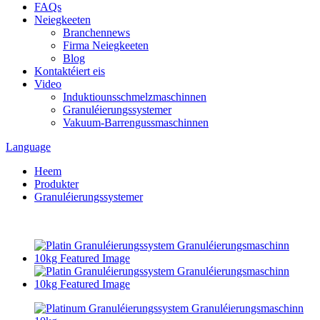
FAQs
Neiegkeeten
Branchennews
Firma Neiegkeeten
Blog
Kontaktéiert eis
Video
Induktiounsschmelzmaschinnen
Granuléierungssystemer
Vakuum-Barrengussmaschinnen
Language
Heem
Produkter
Granuléierungssystemer