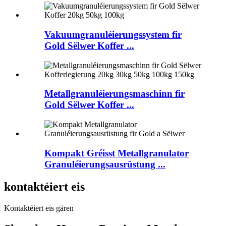
Vakuumgranuléierungssystem fir
Gold Sëlwer Koffer ...
Metallgranuléierungsmaschinn fir
Gold Sëlwer Koffer ...
Kompakt Gréisst Metallgranulator
Granuléierungsausrüstung ...
kontaktéiert eis
Kontaktéiert eis gären