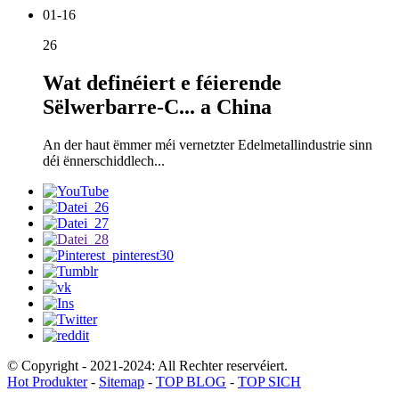
01-16
26
Wat definéiert e féierende
Sëlwerbarre-C... a China
An der haut ëmmer méi vernetzter Edelmetallindustrie sinn
déi ënnerschiddlech...
© Copyright - 2021-2024: All Rechter reservéiert.
Hot Produkter
-
Sitemap
-
TOP BLOG
-
TOP SICH