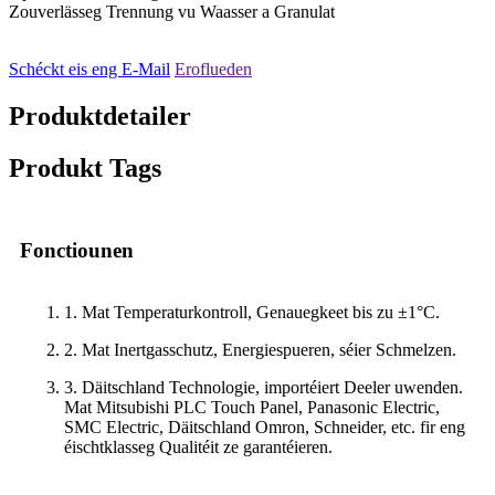
Zouverlässeg Trennung vu Waasser a Granulat
Schéckt eis eng E-Mail
Eroflueden
Produktdetailer
Produkt Tags
Fonctiounen
1. Mat Temperaturkontroll, Genauegkeet bis zu ±1°C.
2. Mat Inertgasschutz, Energiespueren, séier Schmelzen.
3. Däitschland Technologie, importéiert Deeler uwenden.
Mat Mitsubishi PLC Touch Panel, Panasonic Electric,
SMC Electric, Däitschland Omron, Schneider, etc. fir eng
éischtklasseg Qualitéit ze garantéieren.