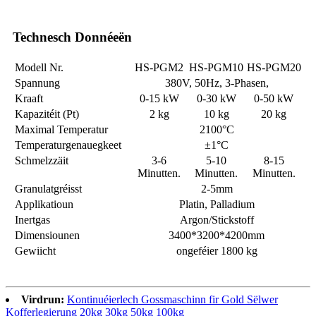
Technesch Donnéeën
Modell Nr.
HS-PGM2
HS-PGM10
HS-PGM20
Spannung
380V, 50Hz, 3-Phasen,
Kraaft
0-15 kW
0-30 kW
0-50 kW
Kapazitéit (Pt)
2 kg
10 kg
20 kg
Maximal Temperatur
2100°C
Temperaturgenauegkeet
±1°C
Schmelzzäit
3-6
5-10
8-15
Minutten.
Minutten.
Minutten.
Granulatgréisst
2-5mm
Applikatioun
Platin, Palladium
Inertgas
Argon/Stickstoff
Dimensiounen
3400*3200*4200mm
Gewiicht
ongeféier 1800 kg
Virdrun:
Kontinuéierlech Gossmaschinn fir Gold Sëlwer
Kofferlegierung 20kg 30kg 50kg 100kg