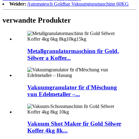
Weider:
Automatesch Goldbar Vakuumgussmaschinn 60KG
verwandte Produkter
Metallgranulatormaschinn fir Gold,
Sëlwer a Koffer...
Vakuumgranulator fir d'Mëschung
vun Edelmetaller –...
Vakuum Shot Maker fir Gold Sëlwer
Koffer 4kg 8k...