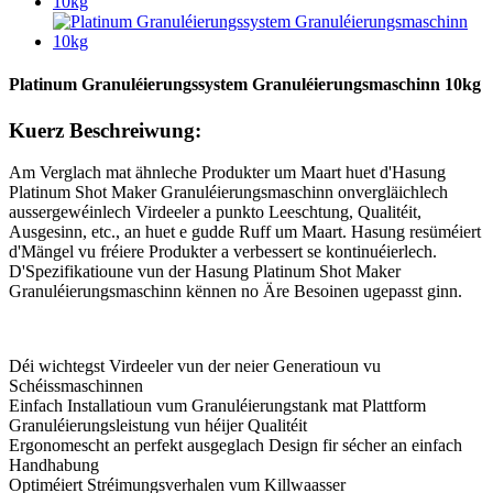
Platinum Granuléierungssystem Granuléierungsmaschinn 10kg
Kuerz Beschreiwung:
Am Verglach mat ähnleche Produkter um Maart huet d'Hasung
Platinum Shot Maker Granuléierungsmaschinn onvergläichlech
aussergewéinlech Virdeeler a punkto Leeschtung, Qualitéit,
Ausgesinn, etc., an huet e gudde Ruff um Maart. Hasung resüméiert
d'Mängel vu fréiere Produkter a verbessert se kontinuéierlech.
D'Spezifikatioune vun der Hasung Platinum Shot Maker
Granuléierungsmaschinn kënnen no Äre Besoinen ugepasst ginn.
Déi wichtegst Virdeeler vun der neier Generatioun vu
Schéissmaschinnen
Einfach Installatioun vum Granuléierungstank mat Plattform
Granuléierungsleistung vun héijer Qualitéit
Ergonomescht an perfekt ausgeglach Design fir sécher an einfach
Handhabung
Optiméiert Stréimungsverhalen vum Killwaasser