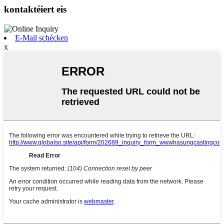
kontaktéiert eis
E-Mail schécken
x