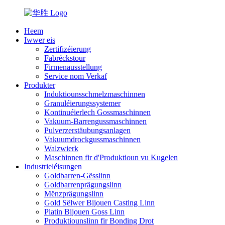
Heem
Iwwer eis
Zertifizéierung
Fabréckstour
Firmenausstellung
Service nom Verkaf
Produkter
Induktiounsschmelzmaschinnen
Granuléierungssystemer
Kontinuéierlech Gossmaschinnen
Vakuum-Barrengussmaschinnen
Pulverzerstäubungsanlagen
Vakuumdrockgussmaschinnen
Walzwierk
Maschinnen fir d'Produktioun vu Kugelen
Industrieléisungen
Goldbarren-Gësslinn
Goldbarrenprägungslinn
Mënzprägungslinn
Gold Sëlwer Bijouen Casting Linn
Platin Bijouen Goss Linn
Produktiounslinn fir Bonding Drot