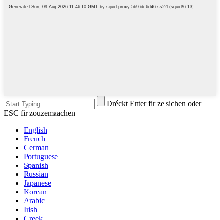
Dréckt Enter fir ze sichen oder
ESC fir zouzemaachen
English
French
German
Portuguese
Spanish
Russian
Japanese
Korean
Arabic
Irish
Greek