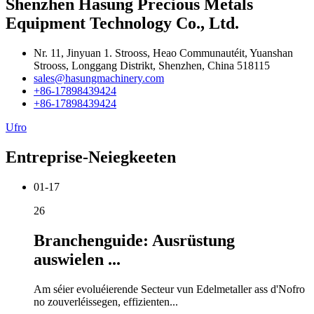
Shenzhen Hasung Precious Metals
Equipment Technology Co., Ltd.
Nr. 11, Jinyuan 1. Strooss, Heao Communautéit, Yuanshan
Strooss, Longgang Distrikt, Shenzhen, China 518115
sales@hasungmachinery.com
+86-17898439424
+86-17898439424
Ufro
Entreprise-Neiegkeeten
01-17
26
Branchenguide: Ausrüstung
auswielen ...
Am séier evoluéierende Secteur vun Edelmetaller ass d'Nofro
no zouverléissegen, effizienten...