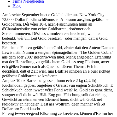
Firma Neiegkeeten
Blog
Am leschte September huet e Goldhändler aus New York City
72.000 Dollar fir säin schlëmmsten Albtraum ausginn: gefälschte
Goldbarren. Déi véier 10-Unzen-Fälschungen hunn all
d'Charakteristike vun echte Goldbarren, dorënner och
Seriennummeren. Dëst ass zimmlech erschreckend, wann ee
bedenkt, wéi vill Leit Gold besëtzen - oder mengen, datt si Gold
besëtzen.
Ech sinn e Fan vu gefälschtem Gold, zënter datt den Auteur Damien
Lewis mäin Numm a sengem Spionagethriller "The Golden Cobra"
aus dem Joer 2007 geschriwwen huet. Meng angeblech Erfahrung
mat der Herstellung vu gefälschtem Gold ass reng Fiktioun, awer
ech gëllen ëmmer nach als Quell zu dësem Thema. Ech hunn
decidéiert, datt et Zäit wier, mäi Bluff ze schloen an e puer richteg
gefälscht Goldbarren ze kreéieren.
Amplaz 10 oz Barren ze gossen, hunn ech e 2 kg (4,4 lb)
Kuchmodell gegoss, ongeféier d'Gréisst vun engem Schichtkuch. E
Schichtkuch, deen iwwer véier Pond weit? Jo, Gold ass ganz dicht,
souguer méi dicht wéi Bläi. Eng gutt Fälschung sollt dat richtegt
Gewiicht an nëmmen een Element hunn, dicht wéi Gold, net
radioaktiv an net deier. Dëst ass Wolfram, deen manner wéi 50
Dollar pro Pond kascht.
Fir eng iwwerzeegend Fälschung ze kreéieren, kënnen d'Bedrucher