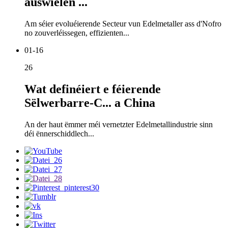
auswielen ...
Am séier evoluéierende Secteur vun Edelmetaller ass d'Nofro
no zouverléissegen, effizienten...
01-16
26
Wat definéiert e féierende
Sëlwerbarre-C... a China
An der haut ëmmer méi vernetzter Edelmetallindustrie sinn
déi ënnerschiddlech...