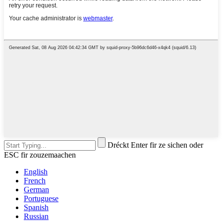
Dréckt Enter fir ze sichen oder
ESC fir zouzemaachen
English
French
German
Portuguese
Spanish
Russian