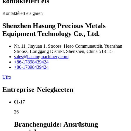
kontaktéiert eis
Kontaktéiert eis gären
Shenzhen Hasung Precious Metals
Equipment Technology Co., Ltd.
Nr. 11, Jinyuan 1. Strooss, Heao Communautéit, Yuanshan
Strooss, Longgang Distrikt, Shenzhen, China 518115
sales@hasungmachinery.com
+86-17898439424
+86-17898439424
Ufro
Entreprise-Neiegkeeten
01-17
26
Branchenguide: Ausrüstung