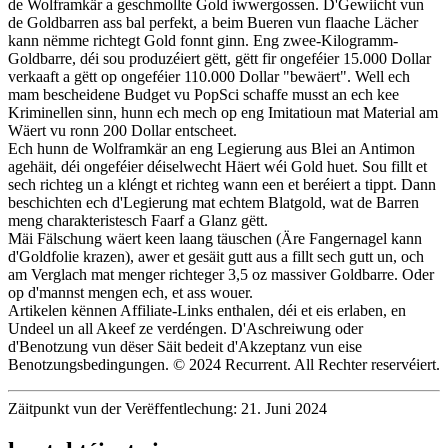
de Wolframkär a geschmollte Gold iwwergossen. D'Gewiicht vun
de Goldbarren ass bal perfekt, a beim Bueren vun flaache Lächer
kann nëmme richtegt Gold fonnt ginn. Eng zwee-Kilogramm-
Goldbarre, déi sou produzéiert gëtt, gëtt fir ongeféier 15.000 Dollar
verkaaft a gëtt op ongeféier 110.000 Dollar "bewäert". Well ech
mam bescheidene Budget vu PopSci schaffe musst an ech kee
Kriminellen sinn, hunn ech mech op eng Imitatioun mat Material am
Wäert vu ronn 200 Dollar entscheet.
Ech hunn de Wolframkär an eng Legierung aus Blei an Antimon
agehäit, déi ongeféier déiselwecht Häert wéi Gold huet. Sou fillt et
sech richteg un a kléngt et richteg wann een et beréiert a tippt. Dann
beschichten ech d'Legierung mat echtem Blatgold, wat de Barren
meng charakteristesch Faarf a Glanz gëtt.
Mäi Fälschung wäert keen laang täuschen (Äre Fangernagel kann
d'Goldfolie krazen), awer et gesäit gutt aus a fillt sech gutt un, och
am Verglach mat menger richteger 3,5 oz massiver Goldbarre. Oder
op d'mannst mengen ech, et ass wouer.
Artikelen kënnen Affiliate-Links enthalen, déi et eis erlaben, en
Undeel un all Akeef ze verdéngen. D'Aschreiwung oder
d'Benotzung vun dëser Säit bedeit d'Akzeptanz vun eise
Benotzungsbedingungen. © 2024 Recurrent. All Rechter reservéiert.
Zäitpunkt vun der Verëffentlechung: 21. Juni 2024