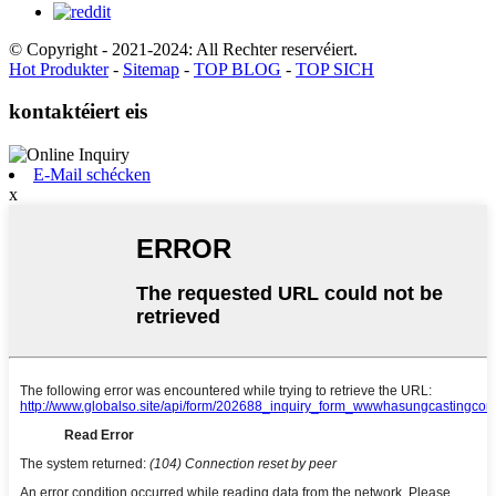
© Copyright - 2021-2024: All Rechter reservéiert.
Hot Produkter
-
Sitemap
-
TOP BLOG
-
TOP SICH
kontaktéiert eis
E-Mail schécken
x