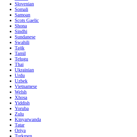
Slovenian
Somali
Samoan
Scots Gaelic
Shona
Sindhi
Sundanese
Swahili
Tajik
Tamil
Telugu
Thai
Ukrainian
Urdu
Uzbek
Vietnamese
Welsh
Xhosa
Yiddish
Yoruba
Zulu
Kinyarwanda
Tatar
Oriya
Turkmen