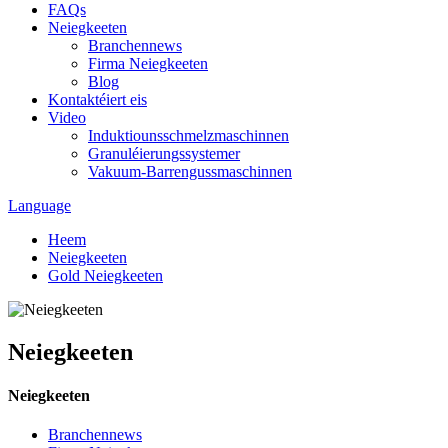
FAQs
Neiegkeeten
Branchennews
Firma Neiegkeeten
Blog
Kontaktéiert eis
Video
Induktiounsschmelzmaschinnen
Granuléierungssystemer
Vakuum-Barrengussmaschinnen
Language
Heem
Neiegkeeten
Gold Neiegkeeten
Neiegkeeten
Neiegkeeten
Branchennews