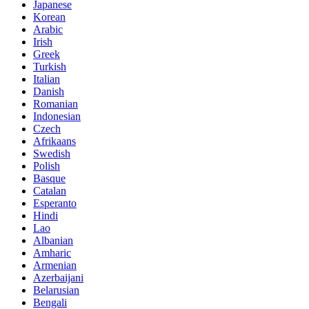
Japanese
Korean
Arabic
Irish
Greek
Turkish
Italian
Danish
Romanian
Indonesian
Czech
Afrikaans
Swedish
Polish
Basque
Catalan
Esperanto
Hindi
Lao
Albanian
Amharic
Armenian
Azerbaijani
Belarusian
Bengali