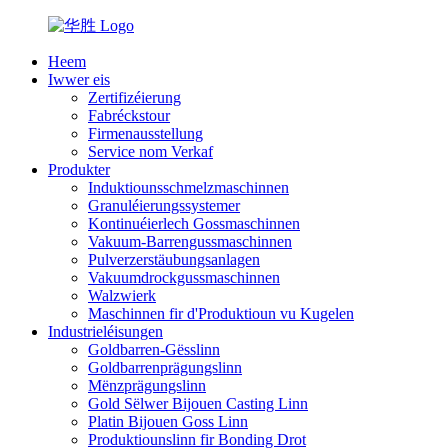
Heem
Iwwer eis
Zertifizéierung
Fabréckstour
Firmenausstellung
Service nom Verkaf
Produkter
Induktiounsschmelzmaschinnen
Granuléierungssystemer
Kontinuéierlech Gossmaschinnen
Vakuum-Barrengussmaschinnen
Pulverzerstäubungsanlagen
Vakuumdrockgussmaschinnen
Walzwierk
Maschinnen fir d'Produktioun vu Kugelen
Industrieléisungen
Goldbarren-Gësslinn
Goldbarrenprägungslinn
Mënzprägungslinn
Gold Sëlwer Bijouen Casting Linn
Platin Bijouen Goss Linn
Produktiounslinn fir Bonding Drot